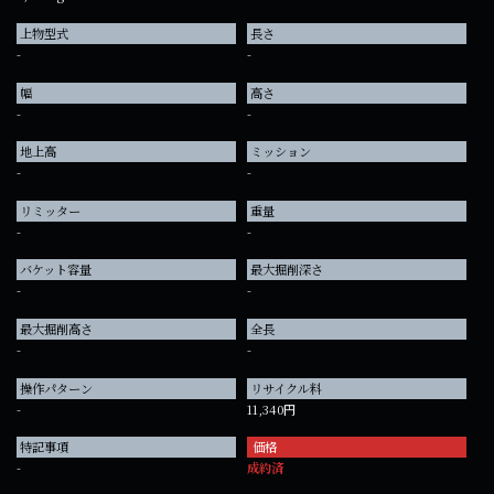
上物型式
長さ
-
-
幅
高さ
-
-
地上高
ミッション
-
-
リミッター
重量
-
-
バケット容量
最大掘削深さ
-
-
最大掘削高さ
全長
-
-
操作パターン
リサイクル料
-
11,340円
特記事項
価格
-
成約済