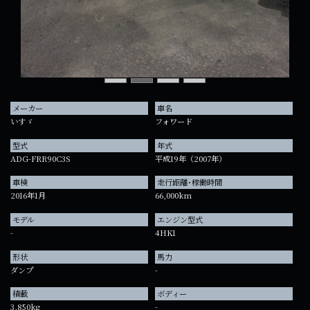
メーカー
車名
いすゞ
フォワード
型式
年式
ADG-FRR90C3S
平成19年（2007年）
車検
走行距離･稼働時間
2016年1月
66,000km
モデル
エンジン型式
-
4HK1
形状
馬力
ダンプ
-
積載
ボディー
3,850kg
-