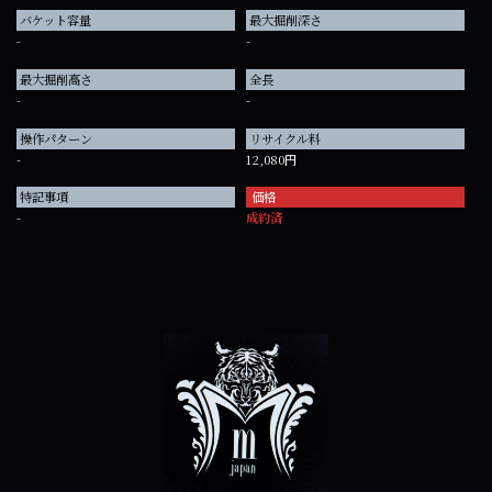
バケット容量
最大掘削深さ
-
-
最大掘削高さ
全長
-
-
操作パターン
リサイクル料
-
12,080円
特記事項
価格
-
成約済