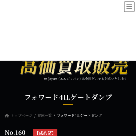
コ
ナ
ン
ビ
テ
ゲ
ン
ー
ツ
シ
へ
ョ
ス
ン
キ
に
ッ
移
プ
動
フォワード4tLゲートダンプ
トップページ
在庫一覧
フォワード4tLゲートダンプ
No.160
【成約済】