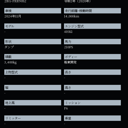
2RG-FRR90S2
令和2年（2020年）
車検
走行距離･稼働時間
2024年11月
14,000km
モデル
エンジン型式
-
4HK1
形状
馬力
ダンプ
210PS
積載
ボディー
3,400kg
極東開発
上物型式
長さ
-
-
幅
高さ
-
-
地上高
ミッション
-
F6
リミッター
重量
-
-