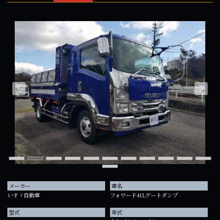
メーカー
車名
いすゞ自動車
フォワード4tLゲートダンプ
型式
年式